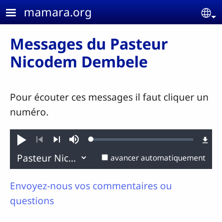
Aller au contenu principal
mamara.org
Se
Messages du Pasteur
Nicodem Dembele
Pour écouter ces messages il faut cliquer un
numéro.
Loaded
:
Jouer
Sourdine
0.06%
Précédent
Suivant
avancer automatiquement
Envoyez-nous vos commentaires ou
questions