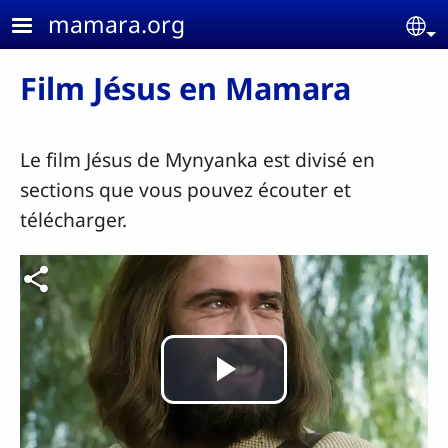
Aller au contenu principal
mamara.org
Se
Film Jésus en Mamara
Le film Jésus de Mynyanka est divisé en
sections que vous pouvez écouter et
télécharger.
Lire