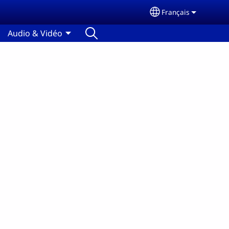
Français
Select your langu
Audio & Vidéo