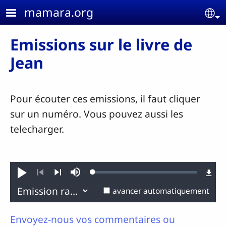
Aller au contenu principal
mamara.org
Se
Emissions sur le livre de
Jean
Pour écouter ces emissions, il faut cliquer
sur un numéro. Vous pouvez aussi les
telecharger.
Loaded
:
Jouer
Sourdine
0.11%
Précédent
Suivant
avancer automatiquement
Envoyez-nous vos commentaires ou