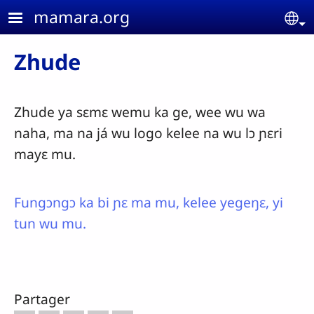
Aller au contenu principal
mamara.org
Se
Zhude
Zhude ya sɛmɛ wemu ka ge, wee wu wa
naha, ma na já wu logo kelee na wu lɔ ɲɛri
mayɛ mu.
Fungɔngɔ ka bi ɲɛ ma mu, kelee yegeŋɛ, yi
tun wu mu.
Partager