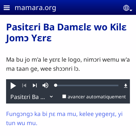
Aller au contenu principal
mamara.org
Se
Pasitɛri Ba Damɛlɛ wo Kilɛ
Jomɔ Yɛrɛ
Ma bu jo m'a le yɛrɛ le logo, nimɔri wemu w'a
ma taan ge, wee shɔɔnri lɔ.
Loaded
:
Jouer
Sourdine
0.06%
Précédent
Suivant
avancer automatiquement
Fungɔngɔ ka bi ɲɛ ma mu, kelee yegeŋɛ, yi
tun wu mu.