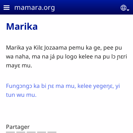
Aller au contenu principal
mamara.org
Se
Marika
Marika ya Kilɛ Jozaama pemu ka ge, pee pu
wa naha, ma na já pu logo kelee na pu lɔ ɲɛri
mayɛ mu.
Fungɔngɔ ka bi ɲɛ ma mu, kelee yegeŋɛ, yi
tun wu mu.
Partager