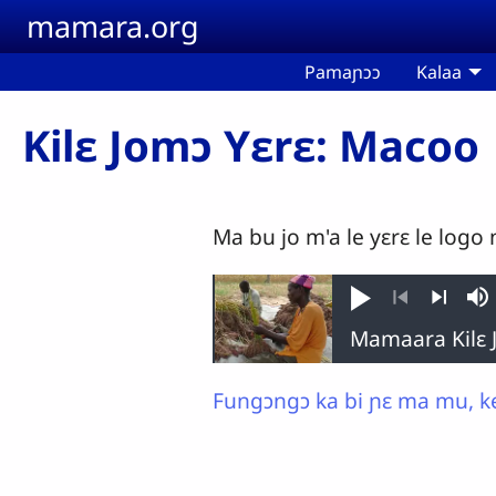
Aller au contenu principal
mamara.org
Pamaɲɔɔ
Kalaa
Kilɛ Jomɔ Yɛrɛ: Macoo
Ma bu jo m'a le yɛrɛ le logo 
Jouer
So
Précédent
Suivant
Fungɔngɔ ka bi ɲɛ ma mu, ke