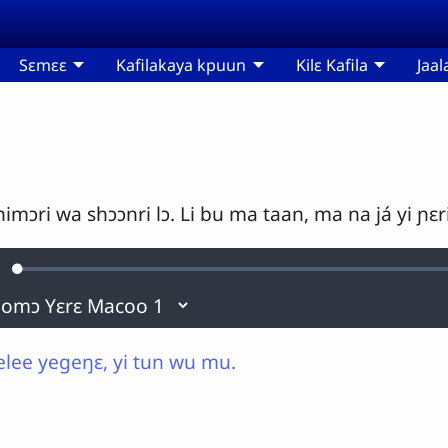
Sɛmɛɛ
Kafilakaya kpuun
Kilɛ Kafila
Jaal
nimɔri wa shɔɔnri lɔ. Li bu ma taan, ma na já yi ɲɛ
Loaded
:
urdine
0.11%
lee yegeŋɛ, yi tun wu mu.