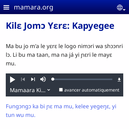
Aller au contenu principal
mamara.org
Se
Kilɛ Jomɔ Yɛrɛ: Kapyegee
Ma bu jo m'a le yɛrɛ le logo nimɔri wa shɔɔnri
lɔ. Li bu ma taan, ma na já yi ɲɛri le mayɛ
mu.
Loaded
:
Jouer
Sourdine
0.11%
Précédent
Suivant
avancer automatiquement
Fungɔngɔ ka bi ɲɛ ma mu, kelee yegeŋɛ, yi
tun wu mu.