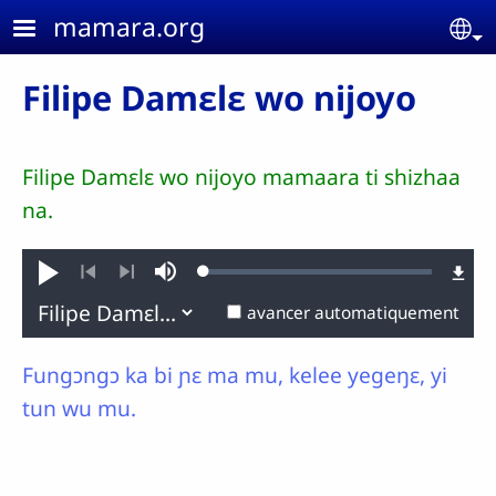
Aller au contenu principal
mamara.org
Se
Filipe Damɛlɛ wo nijoyo
Filipe Damɛlɛ wo nijoyo mamaara ti shizhaa
na.
Loaded
:
Jouer
Sourdine
0.11%
Précédent
Suivant
avancer automatiquement
Fungɔngɔ ka bi ɲɛ ma mu, kelee yegeŋɛ, yi
tun wu mu.