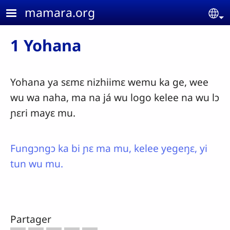
Aller au contenu principal
mamara.org
Se
1 Yohana
Yohana ya sɛmɛ nizhiimɛ wemu ka ge, wee
wu wa naha, ma na já wu logo kelee na wu lɔ
ɲɛri mayɛ mu.
Fungɔngɔ ka bi ɲɛ ma mu, kelee yegeŋɛ, yi
tun wu mu.
Partager