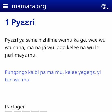
Aller au contenu principal
mamara.org
Se
1 Pyɛɛri
Pyɛɛri ya sɛmɛ nizhiimɛ wemu ka ge, wee wu
wa naha, ma na já wu logo kelee na wu lɔ
ɲɛri mayɛ mu.
Fungɔngɔ ka bi ɲɛ ma mu, kelee yegeŋɛ, yi
tun wu mu.
Partager